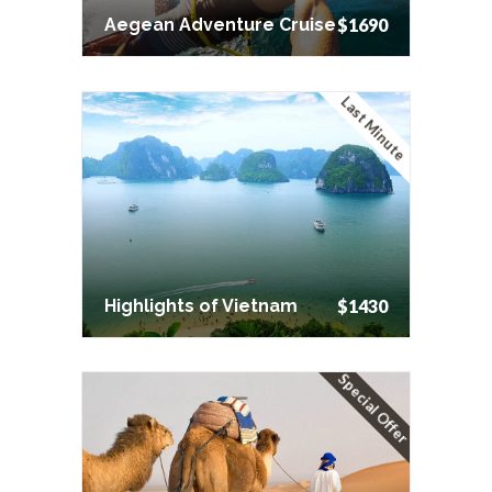
Aegean Adventure Cruise
$1690
Last Minute
Highlights of Vietnam
$1430
Highlights of Vietnam
$1430
Special Offer
2.0
Poor