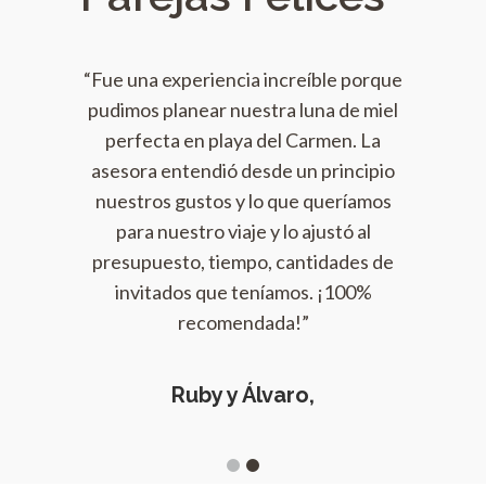
le porque
“Fue una experiencia increíble porque
“Fue una
a de miel
pudimos planear nuestra luna de miel
pudimos 
men. La
perfecta en playa del Carmen. La
perfec
rincipio
asesora entendió desde un principio
asesora 
ueríamos
nuestros gustos y lo que queríamos
nuestro
stó al
para nuestro viaje y lo ajustó al
para 
dades de
presupuesto, tiempo, cantidades de
presupu
 ¡100%
invitados que teníamos. ¡100%
invit
recomendada!”
Ruby y Álvaro,