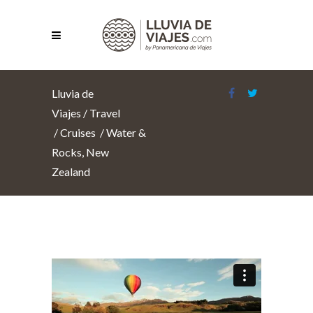
Lluvia de
Viajes
/
Travel
/
Cruises
/
Water &
Rocks, New
Zealand