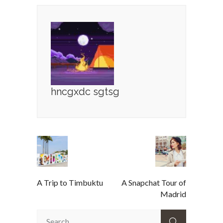
hncgxdc sgtsg
A Trip to Timbuktu
A Snapchat Tour of
Madrid