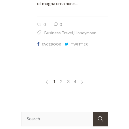
ut magna urna nunc....
0
0
,
Business Travel
Honeymoon
FACEBOOK
TWITTER
1
2
3
4