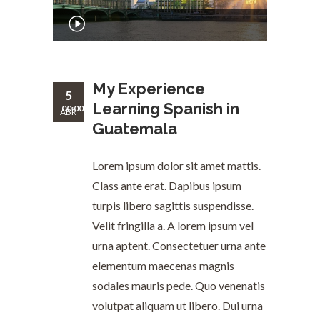
Reproductor
de
00:00
audio
My Experience
5
Learning Spanish in
00:00
ABR
Guatemala
Lorem ipsum dolor sit amet mattis.
Class ante erat. Dapibus ipsum
turpis libero sagittis suspendisse.
Velit fringilla a. A lorem ipsum vel
urna aptent. Consectetuer urna ante
elementum maecenas magnis
sodales mauris pede. Quo venenatis
volutpat aliquam ut libero. Dui urna