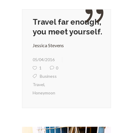
Travel far enough,
you meet yourself.
Jessica Stevens
05/04/2016
1
0
Business
Travel
,
Honeymoon