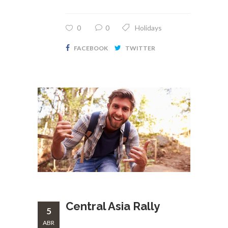
0
0
Holidays
FACEBOOK
TWITTER
Central Asia Rally
5
ABR