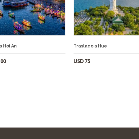
 a Hoi An
Traslado a Hue
100
USD
75