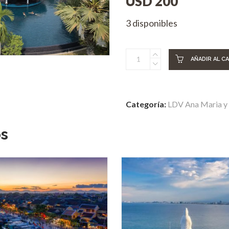
USD
200
3 disponibles
Alojamiento
AÑADIR AL C
en
Siem
Reap
Categoría:
LDV Ana Maria y 
en
el
os
Memorie
Palace
Resort
quantity