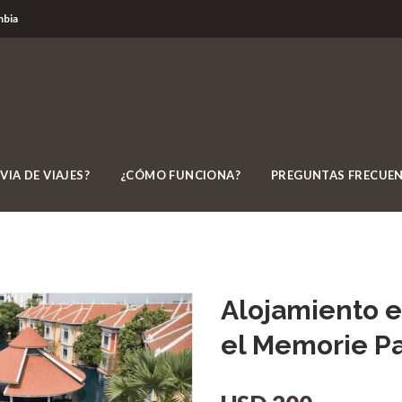
mbia
el Memorie Palace Resort
VIA DE VIAJES?
¿CÓMO FUNCIONA?
PREGUNTAS FRECUE
Alojamiento 
el Memorie Pa