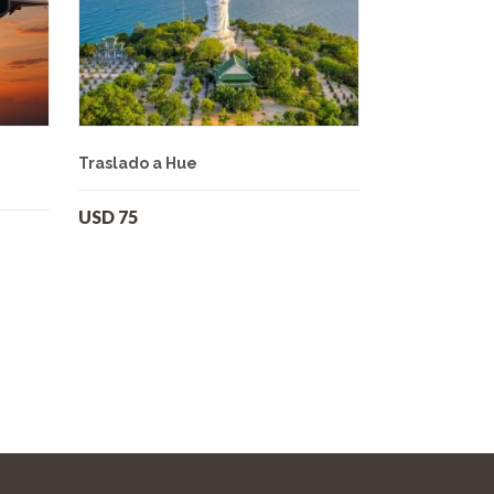
Traslado a Hue
USD
75