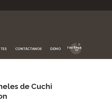
0
FACEBOOK
TWITTER
NTES
CONTÁCTANOS
DEMO
uneles de Cuchi
gon