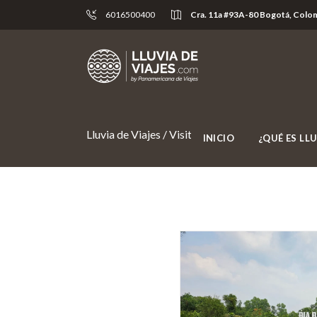
6016500400
Cra. 11a #93A-80 Bogotá, Colo
Lluvia de Viajes
/
Visita a los Tuneles de Cuchi y 
INICIO
¿QUÉ ES LLU