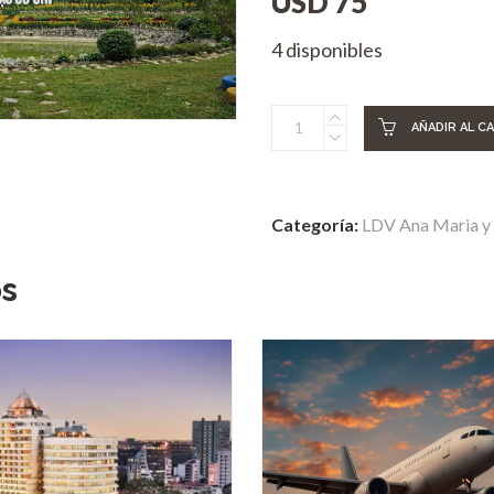
USD
75
4 disponibles
Visita
AÑADIR AL C
a
los
Tuneles
Categoría:
LDV Ana Maria y 
de
Cuchi
os
y
Visita
a
Saigon
quantity