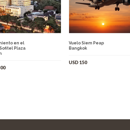
miento en el
Vuelo Siem Peap
Sofitel Plaza
Bangkok
n
USD
150
300