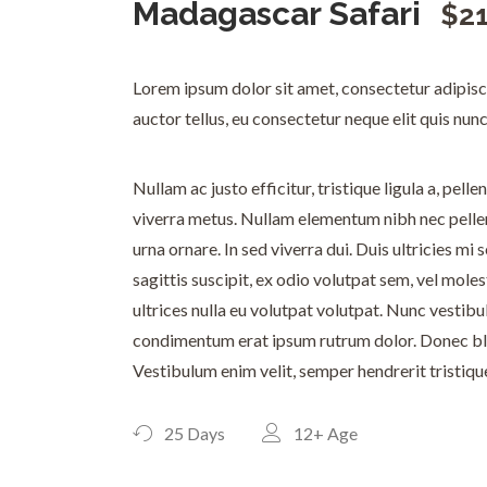
Madagascar Safari
$2
Lorem ipsum dolor sit amet, consectetur adipiscin
auctor tellus, eu consectetur neque elit quis nu
Nullam ac justo efficitur, tristique ligula a, pe
viverra metus. Nullam elementum nibh nec pellent
urna ornare. In sed viverra dui. Duis ultricies mi
sagittis suscipit, ex odio volutpat sem, vel moles
ultrices nulla eu volutpat volutpat. Nunc vestibu
condimentum erat ipsum rutrum dolor. Donec blan
Vestibulum enim velit, semper hendrerit tristiqu
25 Days
12+
Age