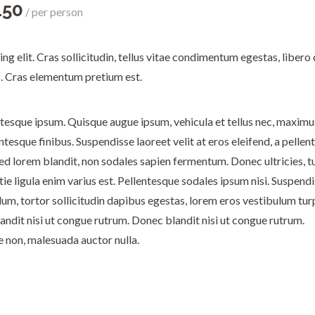
150
per person
g elit. Cras sollicitudin, tellus vitae condimentum egestas, libero
nc. Cras elementum pretium est.
llentesque ipsum. Quisque augue ipsum, vehicula et tellus nec, maximu
esque finibus. Suspendisse laoreet velit at eros eleifend, a pellen
 sed lorem blandit, non sodales sapien fermentum. Donec ultricies, t
tie ligula enim varius est. Pellentesque sodales ipsum nisi. Suspend
lum, tortor sollicitudin dapibus egestas, lorem eros vestibulum turp
dit nisi ut congue rutrum. Donec blandit nisi ut congue rutrum.
e non, malesuada auctor nulla.