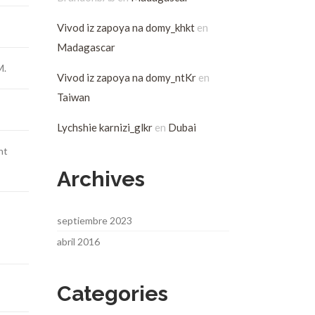
Vivod iz zapoya na domy_khkt
en
Madagascar
M.
Vivod iz zapoya na domy_ntKr
en
Taiwan
Lychshie karnizi_glkr
en
Dubai
ht
Archives
septiembre 2023
abril 2016
Categories