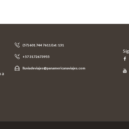
(57) 601 744 7611 Ext: 131
Sí
+57 3172673955
lluviadeviajes@panamericanaviajes.com
n a