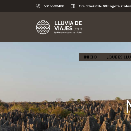
6016500400
Cra. 11a #93A-80 Bogotá, Colo
INICIO
¿QUÉ ES LLU