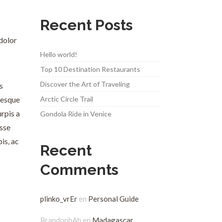
Recent Posts
 dolor
Hello world!
Top 10 Destination Restaurants
Discover the Art of Traveling
s
tesque
Arctic Circle Trail
urpis a
Gondola Ride in Venice
isse
is, ac
Recent
Comments
plinko_vrEr
en
Personal Guide
BrandonbAb
en
Madagascar