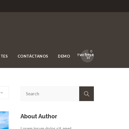
0
FACEBOOK
TWITTER
NTES
CONTÁCTANOS
DEMO
About Author
Lorem ipsum dolor sit amet,