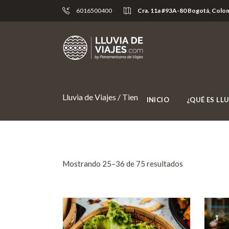
6016500400
Cra. 11a #93A-80 Bogotá, Colo
Lluvia de Viajes
/
Tienda
(Page 3)
INICIO
¿QUÉ ES LLU
Mostrando 25–36 de 75 resultados