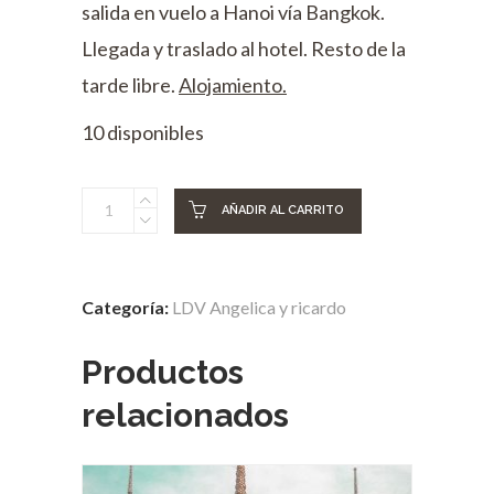
salida en vuelo a Hanoi vía Bangkok.
Llegada y traslado al hotel. Resto de la
tarde libre.
Alojamiento.
10 disponibles
septiembre
AÑADIR AL CARRITO
07
Chiang
Mai
Categoría:
LDV Angelica y ricardo
-
Hanoi
Productos
quantity
relacionados