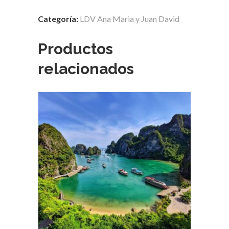
Reap_Tonle
Categoría:
LDV Ana Maria y Juan David
Sap
quantity
Productos
relacionados