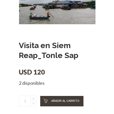
Visita en Siem
Reap_Tonle Sap
USD
120
2 disponibles
Visita
AÑADIR AL CARRITO
en
Siem