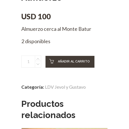
USD
100
Almuerzo cerca al Monte Batur
2 disponibles
Julio
AÑADIR AL CARRITO
30
de
2026
Categoría:
LDV Jevol y Gustavo
Almuerzo
quantity
Productos
relacionados