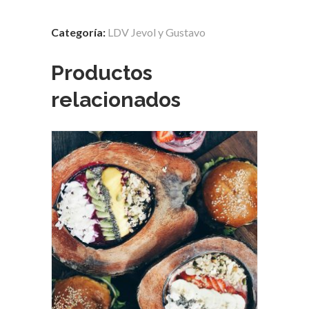
de
2026
Categoría:
LDV Jevol y Gustavo
quantity
Productos
relacionados