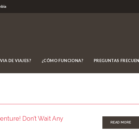
mbia
VIA DE VIAJES?
¿CÓMO FUNCIONA?
PREGUNTAS FRECUE
enture! Don’t Wait Any
READ MORE