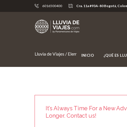
6016500400
Cra. 11a #93A-80 Bogotá, Colo
Lluvia de Viajes
/
Elements
/
Call To Action
INICIO
¿QUÉ ES LLU
It’s Always Time For a New Adv
Longer. Contact us!