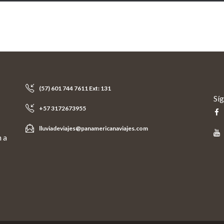
(57) 601 744 7611 Ext: 131
Sí
+57 3172673955
lluviadeviajes@panamericanaviajes.com
n a